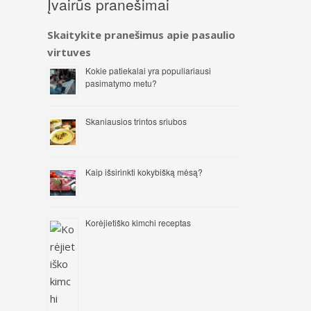
Įvairūs pranešimai
Skaitykite pranešimus apie pasaulio
virtuves
Kokie patiekalai yra populiariausi
pasimatymo metu?
Skaniausios trintos sriubos
Kaip išsirinkti kokybišką mėsą?
Korėjietiško kimchi receptas