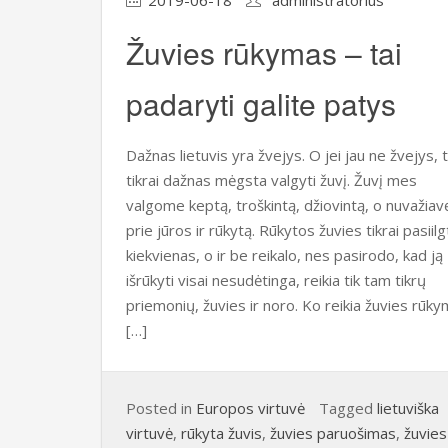
Žuvies rūkymas – tai
padaryti galite patys
Dažnas lietuvis yra žvejys. O jei jau ne žvejys, t
tikrai dažnas mėgsta valgyti žuvį. Žuvį mes
valgome keptą, troškintą, džiovintą, o nuvažiav
prie jūros ir rūkytą. Rūkytos žuvies tikrai pasiilg
kiekvienas, o ir be reikalo, nes pasirodo, kad ją
išrūkyti visai nesudėtinga, reikia tik tam tikrų
priemonių, žuvies ir noro. Ko reikia žuvies rūky
[…]
Posted in
Europos virtuvė
Tagged
lietuviška
virtuvė
,
rūkyta žuvis
,
žuvies paruošimas
,
žuvies