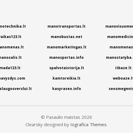
notechnika.lt
manotransportas.lt
manovisuomen
vaikas123.lt
manobustas.net
manomedicina
anomenas.lt
manomarketingas.lt
manomenas.
anosalis.lt
manosportas.info
manostatyba.
mada123.lt
spalvotaistorija.lt
itbaze.lt
pavyzdys.com
kamtoreikia.lt
weboaze.l
laugosverslui.lt
kasyraseo.info
seosmegenis
© Pasaulio maistas 2026
Clearsky designed by
Iografica Themes
.