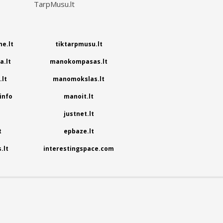
TarpMusu.lt
e.lt
tiktarpmusu.lt
.lt
manokompasas.lt
lt
manomokslas.lt
info
manoit.lt
justnet.lt
t
epbaze.lt
.lt
interestingspace.com