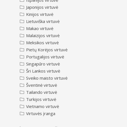
Ispanijos virtuvė
Japonijos virtuvė
Kinijos virtuvė
Lietuviška virtuvė
Makao virtuvė
Malaizijos virtuvė
Meksikos virtuvė
Pietų Korėjos virtuvė
Portugalijos virtuvė
Singapūro virtuvė
Šri Lankos virtuvė
Sveiko maisto virtuvė
Šventinė virtuvė
Tailando virtuvė
Turkijos virtuvė
Vietnamo virtuvė
Virtuvės įranga