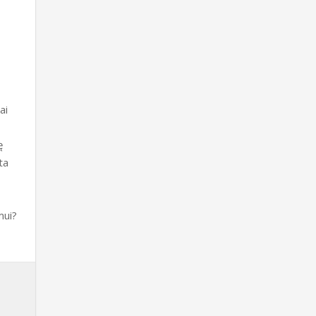
ai
ę
ta
mui?