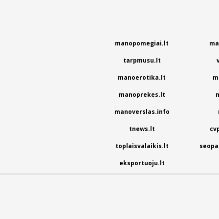
manopomegiai.lt
ma
tarpmusu.lt
manoerotika.lt
m
manoprekes.lt
m
manoverslas.info
tnews.lt
cv
toplaisvalaikis.lt
seopas
eksportuoju.lt