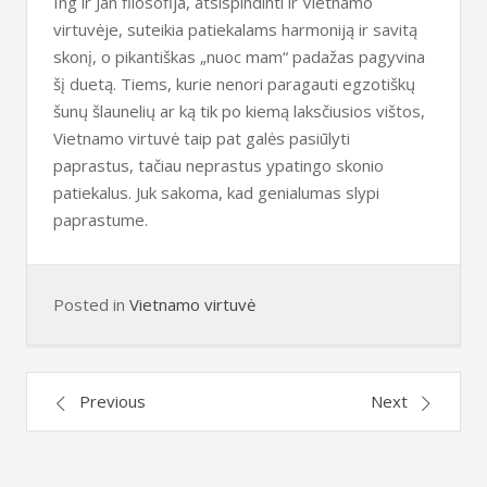
Ing ir Jan filosofija, atsispindinti ir Vietnamo
virtuvėje, suteikia patiekalams harmoniją ir savitą
skonį, o pikantiškas „nuoc mam“ padažas pagyvina
šį duetą. Tiems, kurie nenori paragauti egzotiškų
šunų šlaunelių ar ką tik po kiemą laksčiusios vištos,
Vietnamo virtuvė taip pat galės pasiūlyti
paprastus, tačiau neprastus ypatingo skonio
patiekalus. Juk sakoma, kad genialumas slypi
paprastume.
Posted in
Vietnamo virtuvė
Post
Previous
Next
navigation