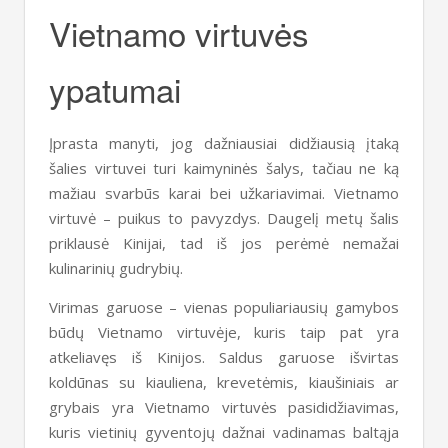
Vietnamo virtuvės
ypatumai
Įprasta manyti, jog dažniausiai didžiausią įtaką
šalies virtuvei turi kaimyninės šalys, tačiau ne ką
mažiau svarbūs karai bei užkariavimai. Vietnamo
virtuvė – puikus to pavyzdys. Daugelį metų šalis
priklausė Kinijai, tad iš jos perėmė nemažai
kulinarinių gudrybių.
Virimas garuose – vienas populiariausių gamybos
būdų Vietnamo virtuvėje, kuris taip pat yra
atkeliavęs iš Kinijos. Saldus garuose išvirtas
koldūnas su kiauliena, krevetėmis, kiaušiniais ar
grybais yra Vietnamo virtuvės pasididžiavimas,
kuris vietinių gyventojų dažnai vadinamas baltąja