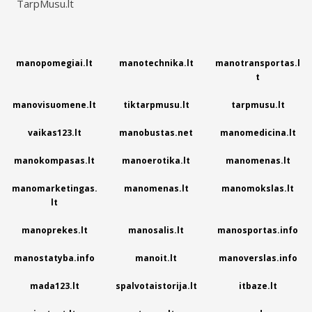
TarpMusu.lt
manopomegiai.lt
manotechnika.lt
manotransportas.l
t
manovisuomene.lt
tiktarpmusu.lt
tarpmusu.lt
vaikas123.lt
manobustas.net
manomedicina.lt
manokompasas.lt
manoerotika.lt
manomenas.lt
manomarketingas.
manomenas.lt
manomokslas.lt
lt
manoprekes.lt
manosalis.lt
manosportas.info
manostatyba.info
manoit.lt
manoverslas.info
mada123.lt
spalvotaistorija.lt
itbaze.lt