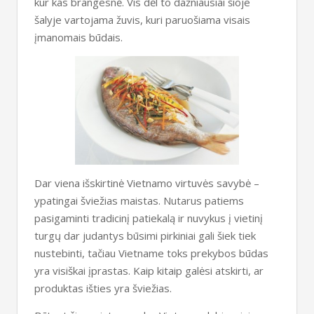
kur kas brangesnė. Vis dėl to dažniausiai šioje
šalyje vartojama žuvis, kuri paruošiama visais
įmanomais būdais.
Dar viena išskirtinė Vietnamo virtuvės savybė –
ypatingai šviežias maistas. Nutarus patiems
pasigaminti tradicinį patiekalą ir nuvykus į vietinį
turgų dar judantys būsimi pirkiniai gali šiek tiek
nustebinti, tačiau Vietname toks prekybos būdas
yra visiškai įprastas. Kaip kitaip galėsi atskirti, ar
produktas išties yra šviežias.