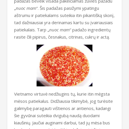
padažas beveik visada pakeičiamas žuvies pažadu
„
nuoc mam
“. Šis padažas pasižymi ypatingu
aštrumu ir patiekalams suteikia itin pikantišką skonį,
tad dažniausiai yra derinamas kartu su įvairiausiais
patiekalais. Tarp „
nuoc mam
“ padažo ingredientų
rasite čili pipirus, česnakus, citrinas, cukrų ir actą.
Vietnamo virtuvė nedžiugins tų, kurie itin mėgsta
mėsos patiekalus. Didžiausia tikimybė, jog turėsite
galimybę paragauti vištienos ar antienos, kadangi
šie gyvūnai suteikia dvigubą naudą duodami
kiaušinių. Jaučiai auginami darbui, tad jų mėsa bus