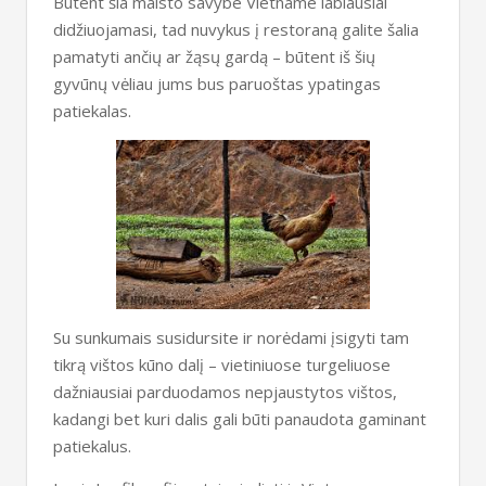
Būtent šia maisto savybe Vietname labiausiai
didžiuojamasi, tad nuvykus į restoraną galite šalia
pamatyti ančių ar žąsų gardą – būtent iš šių
gyvūnų vėliau jums bus paruoštas ypatingas
patiekalas.
Su sunkumais susidursite ir norėdami įsigyti tam
tikrą vištos kūno dalį – vietiniuose turgeliuose
dažniausiai parduodamos nepjaustytos vištos,
kadangi bet kuri dalis gali būti panaudota gaminant
patiekalus.