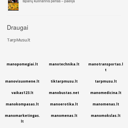
Ispanų kulinarinis perlas – paelija
Draugai
TarpMusu.lt
manopomegiai.lt
manotechnika.lt
manotransportas.l
t
manovisuomene.lt
tiktarpmusu.lt
tarpmusu.lt
vaikas123.lt
manobustas.net
manomedicina.lt
manokompasas.lt
manoerotika.lt
manomenas.lt
manomarketingas.
manomenas.lt
manomokslas.lt
lt