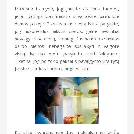
Mažesnė tikimybė, jog jausite alkį bus tuomet,
jeigu didžiąją dalį maisto suvartosite pirmojoje
dienos pusėje. Tikriausiai ne vieną kartą patyrėte,
jog nusprendus laikytis dietos, galite nesunkiai
nevalgyti visą dieną, tačiau grįžus namo po sunkios
darbo dienos, nebegalite susilaikyti ir valgote
viską, ką tuo metu pavyksta rasti šaldytuve.
Tikėtina, jog po tokio gausaus pavalgymo kitą rytą
jausitės kur kas sunkiau, negu vakare.
Kitas labai svarbus aspektas – pakankamas skysčių