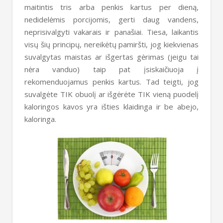
maitintis tris arba penkis kartus per dieną,
nedidelėmis porcijomis, gerti daug vandens,
neprisivalgyti vakarais ir panašiai. Tiesa, laikantis
visų šių principų, nereikėtų pamiršti, jog kiekvienas
suvalgytas maistas ar išgertas gėrimas (jeigu tai
nėra vanduo) taip pat įsiskaičiuoja į
rekomenduojamus penkis kartus. Tad teigti, jog
suvalgėte TIK obuolį ar išgėrėte TIK vieną puodelį
kaloringos kavos yra išties klaidinga ir be abejo,
kaloringa.