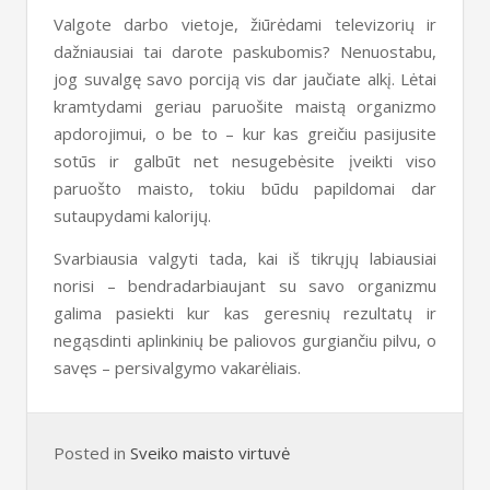
Valgote darbo vietoje, žiūrėdami televizorių ir
dažniausiai tai darote paskubomis? Nenuostabu,
jog suvalgę savo porciją vis dar jaučiate alkį. Lėtai
kramtydami geriau paruošite maistą organizmo
apdorojimui, o be to – kur kas greičiu pasijusite
sotūs ir galbūt net nesugebėsite įveikti viso
paruošto maisto, tokiu būdu papildomai dar
sutaupydami kalorijų.
Svarbiausia valgyti tada, kai iš tikrųjų labiausiai
norisi – bendradarbiaujant su savo organizmu
galima pasiekti kur kas geresnių rezultatų ir
negąsdinti aplinkinių be paliovos gurgiančiu pilvu, o
savęs – persivalgymo vakarėliais.
Posted in
Sveiko maisto virtuvė