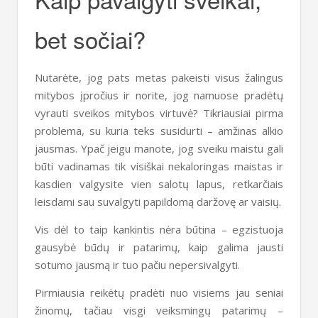
bet sočiai?
Nutarėte, jog pats metas pakeisti visus žalingus
mitybos įpročius ir norite, jog namuose pradėtų
vyrauti sveikos mitybos virtuvė? Tikriausiai pirma
problema, su kuria teks susidurti – amžinas alkio
jausmas. Ypač jeigu manote, jog sveiku maistu gali
būti vadinamas tik visiškai nekaloringas maistas ir
kasdien valgysite vien salotų lapus, retkarčiais
leisdami sau suvalgyti papildomą daržovę ar vaisių.
Vis dėl to taip kankintis nėra būtina – egzistuoja
gausybė būdų ir patarimų, kaip galima jausti
sotumo jausmą ir tuo pačiu nepersivalgyti.
Pirmiausia reikėtų pradėti nuo visiems jau seniai
žinomų, tačiau visgi veiksmingų patarimų –