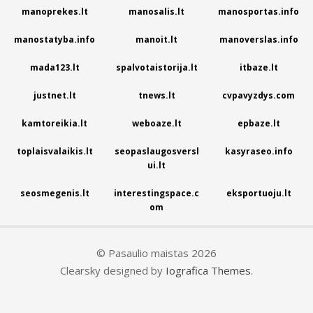
manoprekes.lt
manosalis.lt
manosportas.info
manostatyba.info
manoit.lt
manoverslas.info
mada123.lt
spalvotaistorija.lt
itbaze.lt
justnet.lt
tnews.lt
cvpavyzdys.com
kamtoreikia.lt
weboaze.lt
epbaze.lt
toplaisvalaikis.lt
seopaslaugosversl
kasyraseo.info
ui.lt
seosmegenis.lt
interestingspace.c
eksportuoju.lt
om
© Pasaulio maistas 2026
Clearsky designed by
Iografica Themes
.