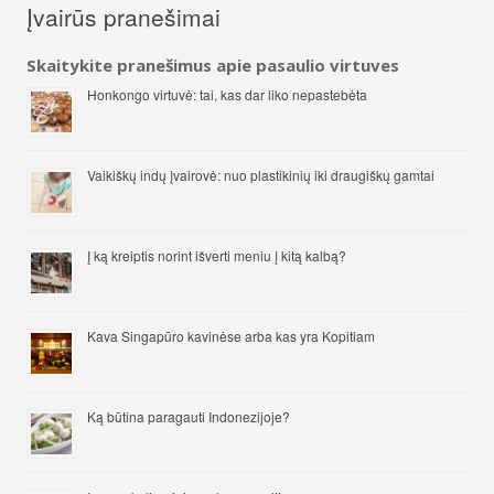
Įvairūs pranešimai
Skaitykite pranešimus apie pasaulio virtuves
Honkongo virtuvė: tai, kas dar liko nepastebėta
Vaikiškų indų įvairovė: nuo plastikinių iki draugiškų gamtai
Į ką kreiptis norint išverti meniu į kitą kalbą?
Kava Singapūro kavinėse arba kas yra Kopitiam
Ką būtina paragauti Indonezijoje?