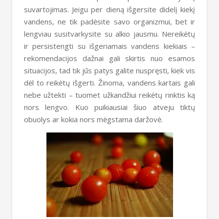
suvartojimas. Jeigu per dieną išgersite didelį kiekį
vandens, ne tik padėsite savo organizmui, bet ir
lengviau susitvarkysite su alkio jausmu. Nereikėtų
ir persistengti su išgeriamais vandens kiekiais –
rekomendacijos dažnai gali skirtis nuo esamos
situacijos, tad tik jūs patys galite nuspręsti, kiek vis
dėl to reikėtų išgerti. Žinoma, vandens kartais gali
nebe užtekti – tuomet užkandžiui reikėtų rinktis ką
nors lengvo. Kuo puikiausiai šiuo atveju tiktų
obuolys ar kokia nors mėgstama daržovė.