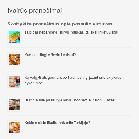
Įvairūs pranešimai
Skaitykite pranešimus apie pasaulio virtuves
Taip dar nebandėte: sultys indiškai, itališkai ir lietuviškai
Kuo naudingi džiovinti vaisiai?
Ką valgyti atsigaunant po traumos ir grįžtant prie aktyvaus
gyvenimo?
Brangiausia pasaulyje kava: Indonezija ir Kopi Luwak
Kokio maisto tikėtis lankantis Turkijoje?