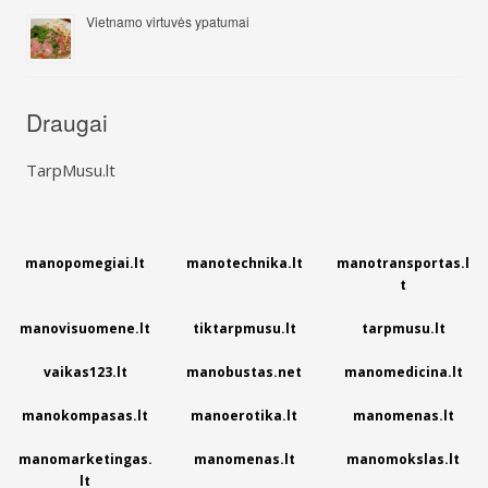
Vietnamo virtuvės ypatumai
Draugai
TarpMusu.lt
manopomegiai.lt
manotechnika.lt
manotransportas.l
t
manovisuomene.lt
tiktarpmusu.lt
tarpmusu.lt
vaikas123.lt
manobustas.net
manomedicina.lt
manokompasas.lt
manoerotika.lt
manomenas.lt
manomarketingas.
manomenas.lt
manomokslas.lt
lt