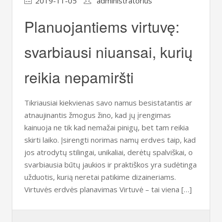
2019-11-05
administratorius
Planuojantiems virtuvę:
svarbiausi niuansai, kurių
reikia nepamiršti
Tikriausiai kiekvienas savo namus besistatantis ar
atnaujinantis žmogus žino, kad jų įrengimas
kainuoja ne tik kad nemažai pinigų, bet tam reikia
skirti laiko. Įsirengti norimas namų erdves taip, kad
jos atrodytų stilingai, unikaliai, derėtų spalviškai, o
svarbiausia būtų jaukios ir praktiškos yra sudėtinga
užduotis, kurią neretai patikime dizaineriams.
Virtuvės erdvės planavimas Virtuvė – tai viena […]