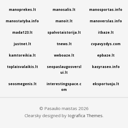
manoprekes.lt
manosalis.lt
manosportas.info
manostatyba.info
manoit.lt
manoverslas.info
mada123.lt
spalvotaistorija.lt
itbaze.lt
justnet.lt
tnews.lt
cvpavyzdys.com
kamtoreikia.lt
weboaze.lt
epbaze.lt
toplaisvalaikis.lt
seopaslaugosversl
kasyraseo.info
ui.lt
seosmegenis.lt
interestingspace.c
eksportuoju.lt
om
© Pasaulio maistas 2026
Clearsky designed by
Iografica Themes
.