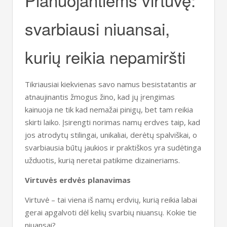
svarbiausi niuansai,
kurių reikia nepamiršti
Tikriausiai kiekvienas savo namus besistatantis ar
atnaujinantis žmogus žino, kad jų įrengimas
kainuoja ne tik kad nemažai pinigų, bet tam reikia
skirti laiko. Įsirengti norimas namų erdves taip, kad
jos atrodytų stilingai, unikaliai, derėtų spalviškai, o
svarbiausia būtų jaukios ir praktiškos yra sudėtinga
užduotis, kurią neretai patikime dizaineriams.
Virtuvės erdvės planavimas
Virtuvė – tai viena iš namų erdvių, kurią reikia labai
gerai apgalvoti dėl kelių svarbių niuansų. Kokie tie
niuansai?