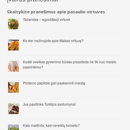
Skaitykite pranešimus apie pasaulio virtuves
Tailandas – egzotiškoji virtuvė
Ko dar nežinojote apie Makao virtuvę?
Kodėl sveikas gyvenimo būdas prasideda ne tik nuo maisto
pasirinkimo?
Proteino papildai gali paskaninti maistą
Jus pasitinka Turkijos saldumynai
Kaip maitintis, kad nereiktų korseto?