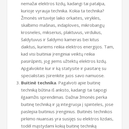
nemažai elektros lizdų, kadangi tai patalpa,
kurioje vyrauja technika. Kokia ta technika?
Žmonės virtuvėje laiko orkaites, virykles,
skalbimo mašinas, indaploves, mikrobangų
krosneles, mikserius, plaktuvus, virdulius,
šaldytuvus ir šaldymo kameras bei kitus
daiktus, kuriems reikia elektros energijos. Tam,
kad visi buitiniai įrenginiai veiktų reikia
pasirūpinti, jog jiems užtektų elektros lizdų.
Apgalvokite kur ir ką statysite ir pasitarę su
specialistais įsirenkite juos savo namuose.
Buitinė technika
. Pagalvoti apie buitinę
techniką būtina iš anksto, kadangi tai taipogi
ilgaamžis sprendimas. Dažnai žmonės perka
buitinę techniką ir ją integruoja į spinteles, jose
paslepia buitinius įrenginius. Buitinės technikos
pirkimo niuansas yra susijęs su elektros lizdais,
todėl mąstydami kokią buitinę techniką