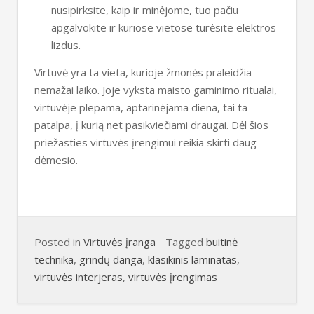
nusipirksite, kaip ir minėjome, tuo pačiu
apgalvokite ir kuriose vietose turėsite elektros
lizdus.
Virtuvė yra ta vieta, kurioje žmonės praleidžia
nemažai laiko. Joje vyksta maisto gaminimo ritualai,
virtuvėje plepama, aptarinėjama diena, tai ta
patalpa, į kurią net pasikviečiami draugai. Dėl šios
priežasties virtuvės įrengimui reikia skirti daug
dėmesio.
Posted in
Virtuvės įranga
Tagged
buitinė
technika
,
grindų danga
,
klasikinis laminatas
,
virtuvės interjeras
,
virtuvės įrengimas