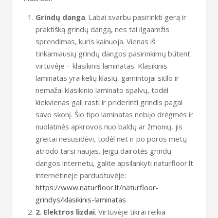
Grindų danga
. Labai svarbu pasirinkti gerą ir
praktišką grindų dangą, nes tai ilgaamžis
sprendimas, kuris kainuoja. Vienas iš
tinkamiausių grindų dangos pasirinkimų būtent
virtuvėje – klasikinis laminatas. Klasikinis
laminatas yra kelių klasių, gamintojai siūlo ir
nemažai klasikinio laminato spalvų, todėl
kiekvienas gali rasti ir priderinti grindis pagal
savo skonį. Šio tipo laminatas nebijo drėgmės ir
nuolatinės apkrovos nuo baldų ar žmonių, jis
greitai nesusidėvi, todėl net ir po poros metų
atrodo tarsi naujas. Jeigu dairotės grindų
dangos internetu, galite apsilankyti naturfloor.lt
internetinėje parduotuvėje:
https://www.naturfloor.lt/naturfloor-
grindys/klasikinis-laminatas
2
.
Elektros lizdai
. Virtuvėje tikrai reikia