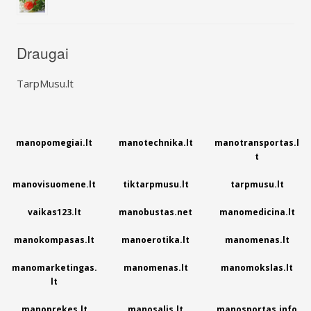
Draugai
TarpMusu.lt
manopomegiai.lt
manotechnika.lt
manotransportas.l
t
manovisuomene.lt
tiktarpmusu.lt
tarpmusu.lt
vaikas123.lt
manobustas.net
manomedicina.lt
manokompasas.lt
manoerotika.lt
manomenas.lt
manomarketingas.
manomenas.lt
manomokslas.lt
lt
manoprekes.lt
manosalis.lt
manosportas.info