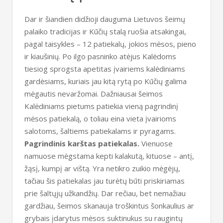
Dar ir šiandien didžioji dauguma Lietuvos šeimų
palaiko tradicijas ir Kūčių stalą ruošia atsakingai,
pagal taisykles – 12 patiekalų, jokios mėsos, pieno
ir kiaušinių. Po ilgo pasninko atėjus Kalėdoms
tiesiog sprogsta apetitas įvairiems kalėdiniams
gardėsiams, kuriais jau kitą rytą po Kūčių galima
mėgautis nevaržomai. Dažniausai šeimos
Kalėdiniams pietums patiekia vieną pagrindinį
mėsos patiekalą, o toliau eina vieta įvairioms
salotoms, šaltiems patiekalams ir pyragams.
Pagrindinis karštas patiekalas.
Vienuose
namuose mėgstama kepti kalakutą, kituose – antį,
žąsį, kumpį ar vištą. Yra netikro zuikio mėgėjų,
tačiau šis patiekalas jau turėtų būti priskiriamas
prie šaltųjų užkandžių. Dar rečiau, bet nemažiau
gardžiau, šeimos skanauja troškintus šonkaulius ar
grybais įdarytus mėsos suktinukus su raugintų