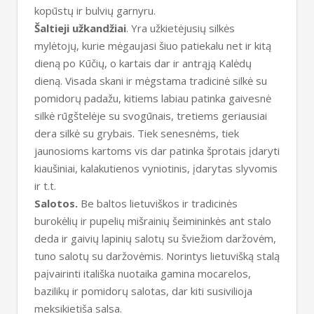
kopūstų ir bulvių garnyru.
Šaltieji užkandžiai
. Yra užkietėjusių silkės
mylėtojų, kurie mėgaujasi šiuo patiekalu net ir kitą
dieną po Kūčių, o kartais dar ir antrąją Kalėdų
dieną. Visada skani ir mėgstama tradicinė silkė su
pomidorų padažu, kitiems labiau patinka gaivesnė
silkė rūgštelėje su svogūnais, tretiems geriausiai
dera silkė su grybais. Tiek senesnėms, tiek
jaunosioms kartoms vis dar patinka šprotais įdaryti
kiaušiniai, kalakutienos vyniotinis, įdarytas slyvomis
ir t.t.
Salotos.
Be baltos lietuviškos ir tradicinės
burokėlių ir pupelių mišrainių šeimininkės ant stalo
deda ir gaivių lapinių salotų su šviežiom daržovėm,
tuno salotų su daržovėmis. Norintys lietuvišką stalą
paįvairinti itališka nuotaika gamina mocarelos,
bazilikų ir pomidorų salotas, dar kiti susivilioja
meksikietiša salsa.