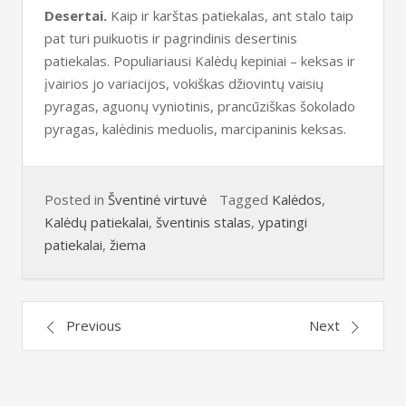
Desertai.
Kaip ir karštas patiekalas, ant stalo taip
pat turi puikuotis ir pagrindinis desertinis
patiekalas. Populiariausi Kalėdų kepiniai – keksas ir
įvairios jo variacijos, vokiškas džiovintų vaisių
pyragas, aguonų vyniotinis, prancūziškas šokolado
pyragas, kalėdinis meduolis, marcipaninis keksas.
Posted in
Šventinė virtuvė
Tagged
Kalėdos
,
Kalėdų patiekalai
,
šventinis stalas
,
ypatingi
patiekalai
,
žiema
Post
Previous
Next
navigation