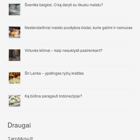
Šventės baigėsi. O ką daryti su likusiu maistu?
Nestandartiniai maisto puošybos būdai, kurie galimi ir namuose
Virtuvės kilimai – kaip nesuklysti pasirenkant?
Šri Lanka – ypatingas ryžių kraštas
Ką būtina paragauti Indonezijoje?
Draugai
TarpMusu.lt