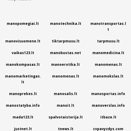
manopomegiai.lt
manotechnika.lt
manotransportas.l
t
manovisuomene.lt
tiktarpmusu.lt
tarpmusu.lt
vaikas123.lt
manobustas.net
manomedicina.lt
manokompasas.lt
manoerotika.lt
manomenas.lt
manomarketingas.
manomenas.lt
manomokslas.lt
lt
manoprekes.lt
manosalis.lt
manosportas.info
manostatyba.info
manoit.lt
manoverslas.info
mada123.lt
spalvotaistorija.lt
itbaze.lt
justnet.lt
tnews.lt
cvpavyzdys.com