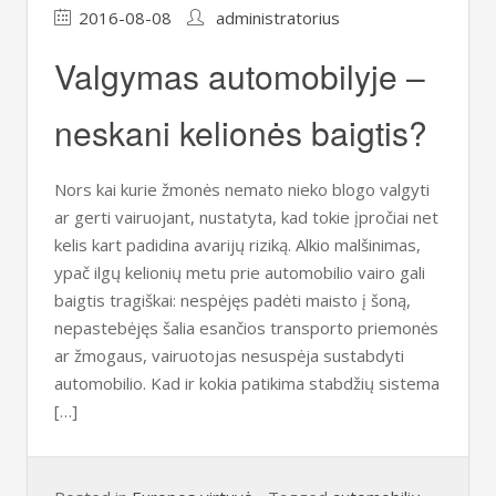
2016-08-08
administratorius
Valgymas automobilyje –
neskani kelionės baigtis?
Nors kai kurie žmonės nemato nieko blogo valgyti
ar gerti vairuojant, nustatyta, kad tokie įpročiai net
kelis kart padidina avarijų riziką. Alkio malšinimas,
ypač ilgų kelionių metu prie automobilio vairo gali
baigtis tragiškai: nespėjęs padėti maisto į šoną,
nepastebėjęs šalia esančios transporto priemonės
ar žmogaus, vairuotojas nesuspėja sustabdyti
automobilio. Kad ir kokia patikima stabdžių sistema
[…]