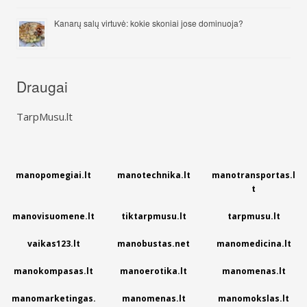
Kanarų salų virtuvė: kokie skoniai jose dominuoja?
Draugai
TarpMusu.lt
manopomegiai.lt
manotechnika.lt
manotransportas.l
t
manovisuomene.lt
tiktarpmusu.lt
tarpmusu.lt
vaikas123.lt
manobustas.net
manomedicina.lt
manokompasas.lt
manoerotika.lt
manomenas.lt
manomarketingas.
manomenas.lt
manomokslas.lt