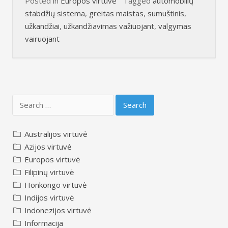
Posted in
Europos virtuvė
Tagged
automobilių
stabdžių sistema
,
greitas maistas
,
sumuštinis
,
užkandžiai
,
užkandžiavimas važiuojant
,
valgymas
vairuojant
Search
for:
Australijos virtuvė
Azijos virtuvė
Europos virtuvė
Filipinų virtuvė
Honkongo virtuvė
Indijos virtuvė
Indonezijos virtuvė
Informacija