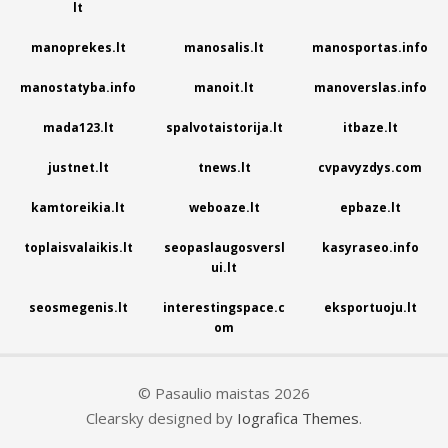
lt
manoprekes.lt
manosalis.lt
manosportas.info
manostatyba.info
manoit.lt
manoverslas.info
mada123.lt
spalvotaistorija.lt
itbaze.lt
justnet.lt
tnews.lt
cvpavyzdys.com
kamtoreikia.lt
weboaze.lt
epbaze.lt
toplaisvalaikis.lt
seopaslaugosversl
kasyraseo.info
ui.lt
seosmegenis.lt
interestingspace.c
eksportuoju.lt
om
© Pasaulio maistas 2026
Clearsky designed by
Iografica Themes
.