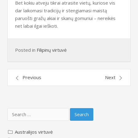
Bet kokiu atveju tikrai atrasite vietų, kuriose vis
dar laikomasi tradicijų ir stengiamasi maistą
paruošti gražų akiai ir skanų gomuriui – nereikės
net labai ilgai ieškoti.
Posted in
Filipinų virtuvė
Post
Previous
Next
navigation
Search
for:
Australijos virtuvė