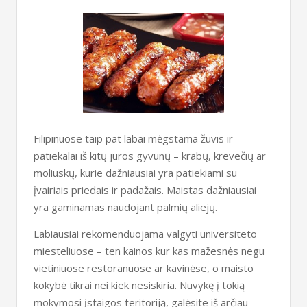
Filipinuose taip pat labai mėgstama žuvis ir
patiekalai iš kitų jūros gyvūnų – krabų, krevečių ar
moliuskų, kurie dažniausiai yra patiekiami su
įvairiais priedais ir padažais. Maistas dažniausiai
yra gaminamas naudojant palmių aliejų.
Labiausiai rekomenduojama valgyti universiteto
miesteliuose – ten kainos kur kas mažesnės negu
vietiniuose restoranuose ar kavinėse, o maisto
kokybė tikrai nei kiek nesiskiria. Nuvykę į tokią
mokymosi įstaigos teritoriją, galėsite iš arčiau