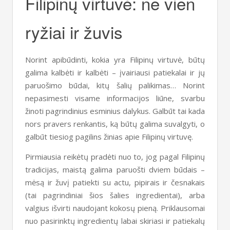
Filipinų virtuvė: ne vien
ryžiai ir žuvis
Norint apibūdinti, kokia yra Filipinų virtuvė, būtų
galima kalbėti ir kalbėti – įvairiausi patiekalai ir jų
paruošimo būdai, kitų šalių palikimas… Norint
nepasimesti visame informacijos liūne, svarbu
žinoti pagrindinius esminius dalykus. Galbūt tai kada
nors pravers renkantis, ką būtų galima suvalgyti, o
galbūt tiesiog pagilins žinias apie Filipinų virtuvę.
Pirmiausia reikėtų pradėti nuo to, jog pagal Filipinų
tradicijas, maistą galima paruošti dviem būdais –
mėsą ir žuvį patiekti su actu, pipirais ir česnakais
(tai pagrindiniai šios šalies ingredientai), arba
valgius išvirti naudojant kokosų pieną. Priklausomai
nuo pasirinktų ingredientų labai skiriasi ir patiekalų