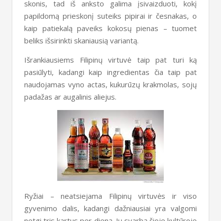
skonis, tad iš anksto galima įsivaizduoti, kokį
papildomą prieskonį suteiks pipirai ir česnakas, o
kaip patiekalą paveiks kokosų pienas – tuomet
beliks išsirinkti skaniausią variantą.
Išrankiausiems Filipinų virtuvė taip pat turi ką
pasiūlyti, kadangi kaip ingredientas čia taip pat
naudojamas vyno actas, kukurūzų krakmolas, sojų
padažas ar augalinis aliejus.
Ryžiai – neatsiejama Filipinų virtuvės ir viso
gyvenimo dalis, kadangi dažniausiai yra valgomi
netgi tris kartus per dieną. Jų svarbą šioje kultūroje