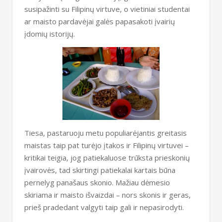
susipažinti su Filipinų virtuve, o vietiniai studentai
ar maisto pardavėjai galės papasakoti įvairių
įdomių istorijų.
Tiesa, pastaruoju metu populiarėjantis greitasis
maistas taip pat turėjo įtakos ir Filipinų virtuvei –
kritikai teigia, jog patiekaluose trūksta prieskonių
įvairovės, tad skirtingi patiekalai kartais būna
pernelyg panašaus skonio. Mažiau dėmesio
skiriama ir maisto išvaizdai – nors skonis ir geras,
prieš pradedant valgyti taip gali ir nepasirodyti.