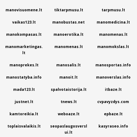
manovisuomene.lt
tiktarpmusu.lt
tarpmusu.lt
vaikas123.lt
manobustas.net
manomedicina.lt
manokompasas.lt
manoerotika.lt
manomenas.lt
manomarketingas.
manomenas.lt
manomokslas.lt
lt
manoprekes.lt
manosalis.lt
manosportas.info
manostatyba.info
manoit.lt
manoverslas.info
mada123.lt
spalvotaistorija.lt
itbaze.lt
justnet.lt
tnews.lt
cvpavyzdys.com
kamtoreikia.lt
weboaze.lt
epbaze.lt
toplaisvalaikis.lt
seopaslaugosversl
kasyraseo.info
ui.lt