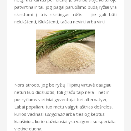
patvirtina ir tai, jog pagal paruošimo būdą ryžiai yra
skirstomi į tris skirtingas rūšis – jie gali būti
nelukštenti, išlukštenti, tačiau nevirti arba virti.
Nors atrodo, jog be ryžių Filipinų virtuvė daugiau
neturi kuo didžiuotis, toli gražu taip nėra – net ir
pusryčiams vietiniai gyventojai turi alternatyvų.
Labai populiaru tuo metu valgyti aštrias dešreles,
kurios vadinasi
Longaniza
arba tiesiog keptus
kiaušinius, kurie dažniausiai yra valgomi su specialia
vietine duona.