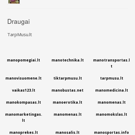
Draugai
TarpMusu.lt
manopomegiai.lt
manotechnika.lt
manotransportas.l
t
manovisuomene.lt
tiktarpmusu.lt
tarpmusu.lt
vaikas123.lt
manobustas.net
manomedicina.lt
manokompasas.lt
manoerotika.lt
manomenas.lt
manomarketingas.
manomenas.lt
manomokslas.lt
lt
manoprekes.lt
manosalis.lt
manosportas.info