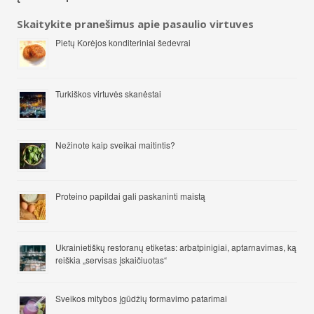
Skaitykite pranešimus apie pasaulio virtuves
Pietų Korėjos konditeriniai šedevrai
Turkiškos virtuvės skanėstai
Nežinote kaip sveikai maitintis?
Proteino papildai gali paskaninti maistą
Ukrainietiškų restoranų etiketas: arbatpinigiai, aptarnavimas, ką
reiškia „servisas įskaičiuotas“
Sveikos mitybos įgūdžių formavimo patarimai