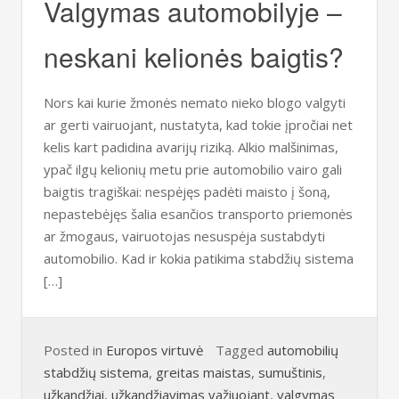
Valgymas automobilyje –
neskani kelionės baigtis?
Nors kai kurie žmonės nemato nieko blogo valgyti
ar gerti vairuojant, nustatyta, kad tokie įpročiai net
kelis kart padidina avarijų riziką. Alkio malšinimas,
ypač ilgų kelionių metu prie automobilio vairo gali
baigtis tragiškai: nespėjęs padėti maisto į šoną,
nepastebėjęs šalia esančios transporto priemonės
ar žmogaus, vairuotojas nesuspėja sustabdyti
automobilio. Kad ir kokia patikima stabdžių sistema
[…]
Posted in
Europos virtuvė
Tagged
automobilių
stabdžių sistema
,
greitas maistas
,
sumuštinis
,
užkandžiai
,
užkandžiavimas važiuojant
,
valgymas