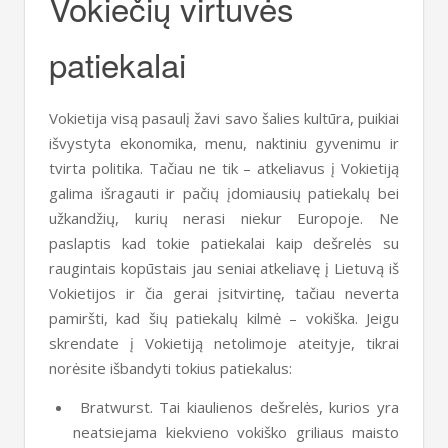
Vokiečių virtuvės
patiekalai
Vokietija visą pasaulį žavi savo šalies kultūra, puikiai
išvystyta ekonomika, menu, naktiniu gyvenimu ir
tvirta politika. Tačiau ne tik – atkeliavus į Vokietiją
galima išragauti ir pačių įdomiausių patiekalų bei
užkandžių, kurių nerasi niekur Europoje. Ne
paslaptis kad tokie patiekalai kaip dešrelės su
raugintais kopūstais jau seniai atkeliavę į Lietuvą iš
Vokietijos ir čia gerai įsitvirtinę, tačiau neverta
pamiršti, kad šių patiekalų kilmė – vokiška. Jeigu
skrendate į Vokietiją netolimoje ateityje, tikrai
norėsite išbandyti tokius patiekalus:
Bratwurst. Tai kiaulienos dešrelės, kurios yra
neatsiejama kiekvieno vokiško griliaus maisto