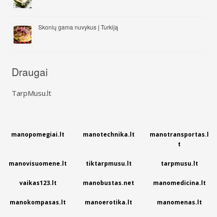
Skonių gama nuvykus į Turkiją
Draugai
TarpMusu.lt
manopomegiai.lt
manotechnika.lt
manotransportas.l
t
manovisuomene.lt
tiktarpmusu.lt
tarpmusu.lt
vaikas123.lt
manobustas.net
manomedicina.lt
manokompasas.lt
manoerotika.lt
manomenas.lt