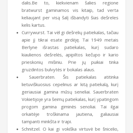
dalis.Be to, kiekvienam šalies regione
bratwurst gaminamos vis kitaip, tad verta
keliaujant per visą šalį išbandyti šias dešreles
kelis kartus.
Currywurst. Tai vėl gi dešrelių patiekalas, tačiau
apie jį tikrai esate girdėję. Tai 1949 metais
Berlyne išrastas patiekalas, kurį sudaro
kiaulienos dešrelės, apipiltos kečupo ir kario
prieskonių mišiniu. Prie jų puikiai tinka
gruzdintos bulvytės ir bokalas alaus.
Sauerbraten. Šis patiekalas atitinka
lietuviškuosius cepelinus ar kitą patiekalą, kurį
geriausiai gamina mūsų seneliai. Sauerbraten
Vokietijoje yra šeimų patiekalas, kurį ypatingom
progom gamina giminės senoliai. Tai ilgai
orkaitėje troškinama jautiena, galiausiai
tampanti minkšta ir trapi.
Schnitzel. O kai gi vokiška virtuvė be šnicelio,