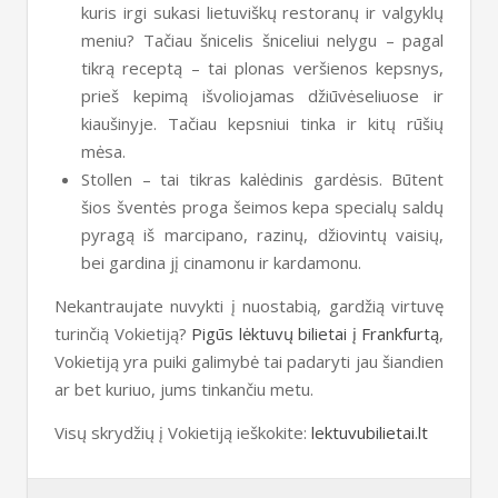
kuris irgi sukasi lietuviškų restoranų ir valgyklų
meniu? Tačiau šnicelis šniceliui nelygu – pagal
tikrą receptą – tai plonas veršienos kepsnys,
prieš kepimą išvoliojamas džiūvėseliuose ir
kiaušinyje. Tačiau kepsniui tinka ir kitų rūšių
mėsa.
Stollen – tai tikras kalėdinis gardėsis. Būtent
šios šventės proga šeimos kepa specialų saldų
pyragą iš marcipano, razinų, džiovintų vaisių,
bei gardina jį cinamonu ir kardamonu.
Nekantraujate nuvykti į nuostabią, gardžią virtuvę
turinčią Vokietiją?
Pigūs lėktuvų bilietai į Frankfurtą
,
Vokietiją yra puiki galimybė tai padaryti jau šiandien
ar bet kuriuo, jums tinkančiu metu.
Visų skrydžių į Vokietiją ieškokite:
lektuvubilietai.lt