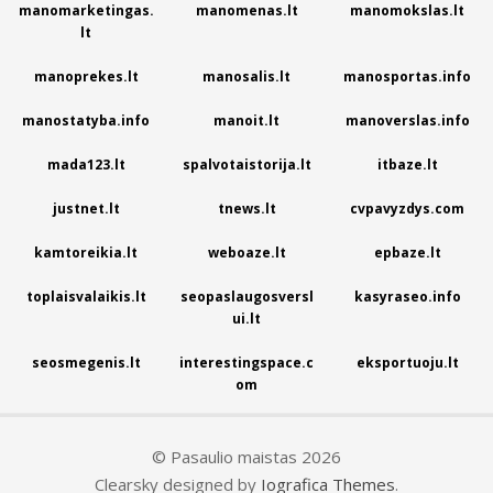
manomarketingas.
manomenas.lt
manomokslas.lt
lt
manoprekes.lt
manosalis.lt
manosportas.info
manostatyba.info
manoit.lt
manoverslas.info
mada123.lt
spalvotaistorija.lt
itbaze.lt
justnet.lt
tnews.lt
cvpavyzdys.com
kamtoreikia.lt
weboaze.lt
epbaze.lt
toplaisvalaikis.lt
seopaslaugosversl
kasyraseo.info
ui.lt
seosmegenis.lt
interestingspace.c
eksportuoju.lt
om
© Pasaulio maistas 2026
Clearsky designed by
Iografica Themes
.