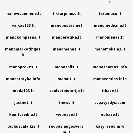
t
manovisuomene.lt
tiktarpmusu.lt
tarpmusu.lt
vaikas123.lt
manobustas.net
manomedicina.lt
manokompasas.lt
manoerotika.lt
manomenas.lt
manomarketingas.
manomenas.lt
manomokslas.lt
lt
manoprekes.lt
manosalis.lt
manosportas.info
manostatyba.info
manoit.lt
manoverslas.info
mada123.lt
spalvotaistorija.lt
itbaze.lt
justnet.lt
tnews.lt
cvpavyzdys.com
kamtoreikia.lt
weboaze.lt
epbaze.lt
toplaisvalaikis.lt
seopaslaugosversl
kasyraseo.info
ui.lt