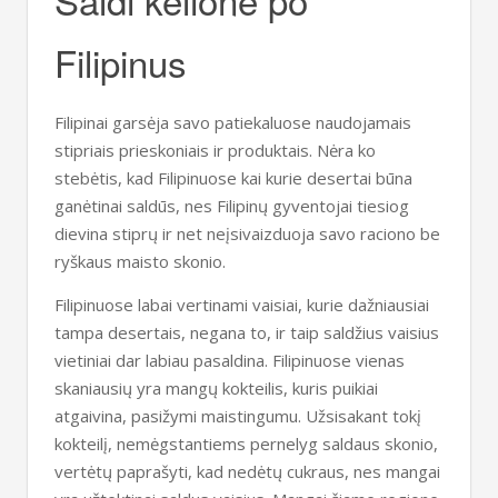
Filipinus
Filipinai garsėja savo patiekaluose naudojamais
stipriais prieskoniais ir produktais. Nėra ko
stebėtis, kad Filipinuose kai kurie desertai būna
ganėtinai saldūs, nes Filipinų gyventojai tiesiog
dievina stiprų ir net neįsivaizduoja savo raciono be
ryškaus maisto skonio.
Filipinuose labai vertinami vaisiai, kurie dažniausiai
tampa desertais, negana to, ir taip saldžius vaisius
vietiniai dar labiau pasaldina. Filipinuose vienas
skaniausių yra mangų kokteilis, kuris puikiai
atgaivina, pasižymi maistingumu. Užsisakant tokį
kokteilį, nemėgstantiems pernelyg saldaus skonio,
vertėtų paprašyti, kad nedėtų cukraus, nes mangai