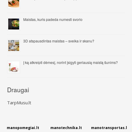
Maistas, kuris padeda numesti svorio
3D atspausdintas maistas – sveika ir skanu?
Į ką atkreipti dėmesį, norint įsigyti geriausią maistą šunims?
Draugai
TarpMusu.lt
manopomegiai.lt
manotechnika.lt
manotransportas.l