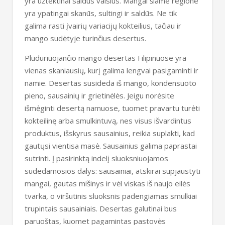
yra užtektinai saldus vaisius. Mangai šiame regione
yra ypatingai skanūs, sultingi ir saldūs. Ne tik
galima rasti įvairių variacijų kokteilius, tačiau ir
mango sudėtyje turinčius desertus.
Plūduriuojančio mango desertas Filipinuose yra
vienas skaniausių, kurį galima lengvai pasigaminti ir
namie. Desertas susideda iš mango, kondensuoto
pieno, sausainių ir grietinėlės. Jeigu norėsite
išmėginti desertą namuose, tuomet pravartu turėti
kokteilinę arba smulkintuvą, nes visus išvardintus
produktus, išskyrus sausainius, reikia suplakti, kad
gautųsi vientisa masė. Sausainius galima paprastai
sutrinti. Į pasirinktą indelį sluoksniuojamos
sudedamosios dalys: sausainiai, atskirai supjaustyti
mangai, gautas mišinys ir vėl viskas iš naujo eilės
tvarka, o viršutinis sluoksnis padengiamas smulkiai
trupintais sausainiais. Desertas galutinai bus
paruoštas, kuomet pagamintas pastovės