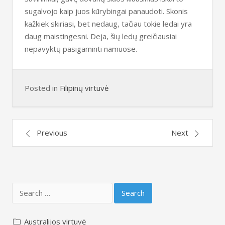
sugalvojo kaip juos kūrybingai panaudoti. Skonis
kažkiek skiriasi, bet nedaug, tačiau tokie ledai yra
daug maistingesni. Deja, šių ledų greičiausiai
nepavyktų pasigaminti namuose.
Posted in
Filipinų virtuvė
Post
Previous
Next
navigation
Search
for:
Australijos virtuvė