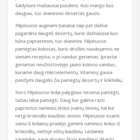
šaldytuve mažiausiai pusdienį. Kuo mango bus
daugiau, tuo skanesnis desertas gausis.
Filipinuose auginami bananai taip pat dažnai
pagardina daugelį desertų, kurie dažniausiai kuo
būna paprastesni, tuo skanesni. Filipinuose
pamėgtas kokosas, kurio drožlės naudojamos ne
vienam receptui, o jo vanduo geriamas. Įprastai
geriamas neužsistovėjęs jauno kokoso vanduo,
kuriame daug mikroelementų. Vitaminų gausa
pasižymi daugelis čia pamėgtų desertų ir kokteilių.
Nors Filipinuose ledai palyginus nesenai pamėgti,
tačiau labai pamėgti. Daug kur galima rasti
paprastus naminius ledus įvairių skonių, kai kur
netgi krokodilo kiaušinio skonio. Filipinuose esanti
viena iš ledainių pradėjo gaminti naminius ledus iš
krokodilų, vietoje vištų kiaušinių. Ledainės
savininkai, gavę dovanų šiuos kiaušinius iškarto