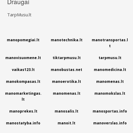
Draugai
TarpMusu.lt
manopomegiai.lt
manotechnika.lt
manotransportas.l
t
manovisuomene.lt
tiktarpmusu.lt
tarpmusu.lt
vaikas123.lt
manobustas.net
manomedicina.lt
manokompasas.lt
manoerotika.lt
manomenas.lt
manomarketingas.
manomenas.lt
manomokslas.lt
lt
manoprekes.lt
manosalis.lt
manosportas.info
manostatyba.info
manoit.lt
manoverslas.info