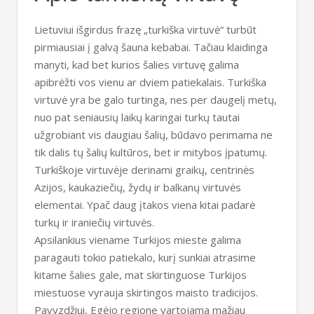
Lietuviui išgirdus frazę „turkiška virtuvė“ turbūt
pirmiausiai į galvą šauna kebabai. Tačiau klaidinga
manyti, kad bet kurios šalies virtuvę galima
apibrėžti vos vienu ar dviem patiekalais. Turkiška
virtuvė yra be galo turtinga, nes per daugelį metų,
nuo pat seniausių laikų karingai turkų tautai
užgrobiant vis daugiau šalių, būdavo perimama ne
tik dalis tų šalių kultūros, bet ir mitybos įpatumų.
Turkiškoje virtuvėje derinami graikų, centrinės
Azijos, kaukaziečių, žydų ir balkanų virtuvės
elementai. Ypač daug įtakos viena kitai padarė
turkų ir iraniečių virtuvės.
Apsilankius viename Turkijos mieste galima
paragauti tokio patiekalo, kurį sunkiai atrasime
kitame šalies gale, mat skirtinguose Turkijos
miestuose vyrauja skirtingos maisto tradicijos.
Pavyzdžiui, Egėjo regione vartojama mažiau