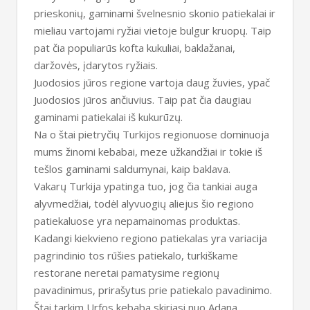
prieskonių, gaminami švelnesnio skonio patiekalai ir
mieliau vartojami ryžiai vietoje bulgur kruopų. Taip
pat čia populiarūs kofta kukuliai, baklažanai,
daržovės, įdarytos ryžiais.
Juodosios jūros regione vartoja daug žuvies, ypač
Juodosios jūros ančiuvius. Taip pat čia daugiau
gaminami patiekalai iš kukurūzų.
Na o štai pietryčių Turkijos regionuose dominuoja
mums žinomi kebabai, meze užkandžiai ir tokie iš
tešlos gaminami saldumynai, kaip baklava.
Vakarų Turkija ypatinga tuo, jog čia tankiai auga
alyvmedžiai, todėl alyvuogių aliejus šio regiono
patiekaluose yra nepamainomas produktas.
Kadangi kiekvieno regiono patiekalas yra variacija
pagrindinio tos rūšies patiekalo, turkiškame
restorane neretai pamatysime regionų
pavadinimus, prirašytus prie patiekalo pavadinimo.
Štai tarkim Urfos kebaba skiriasi nuo Adana