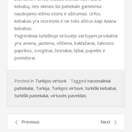
kebabų, nes skiriasi šio patiekalo gaminimui
naudojamo iešmo storis ir aštrumas. Urfos
kebabas yra storesnis ir ne toks aštrus kaip Adana
kebabas.
Pagrindiniai turkiškoje virtuvėje vartojami produktai
yra: aviena, jautiena, vištiena, baklažanai, žaliosios
paprikos, svogūnai, česnakai, lęšiai, pupelės ir
pomidorai.
Posted in
Turkijos virtuvė
Tagged
nacionaliniai
patiekalai
,
Turkija
,
Turkijos virtuvė
,
turkiški kebabai
,
turkiški patiekalai
,
virtuvės paveldas
Post
Previous
Next