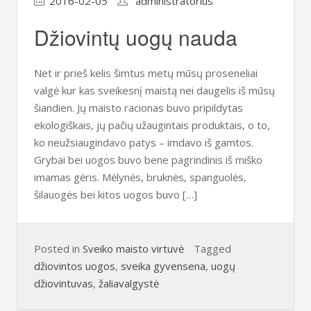
2016-02-05
administratorius
Džiovintų uogų nauda
Net ir prieš kelis šimtus metų mūsų proseneliai
valgė kur kas sveikesnį maistą nei daugelis iš mūsų
šiandien. Jų maisto racionas buvo pripildytas
ekologiškais, jų pačių užaugintais produktais, o to,
ko neužsiaugindavo patys – imdavo iš gamtos.
Grybai bei uogos buvo bene pagrindinis iš miško
imamas gėris. Mėlynės, bruknės, spanguolės,
šilauogės bei kitos uogos buvo […]
Posted in
Sveiko maisto virtuvė
Tagged
džiovintos uogos
,
sveika gyvensena
,
uogų
džiovintuvas
,
žaliavalgystė