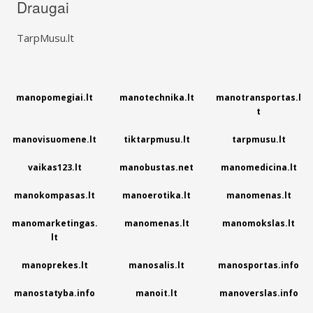
Draugai
TarpMusu.lt
manopomegiai.lt
manotechnika.lt
manotransportas.l
t
manovisuomene.lt
tiktarpmusu.lt
tarpmusu.lt
vaikas123.lt
manobustas.net
manomedicina.lt
manokompasas.lt
manoerotika.lt
manomenas.lt
manomarketingas.
manomenas.lt
manomokslas.lt
lt
manoprekes.lt
manosalis.lt
manosportas.info
manostatyba.info
manoit.lt
manoverslas.info