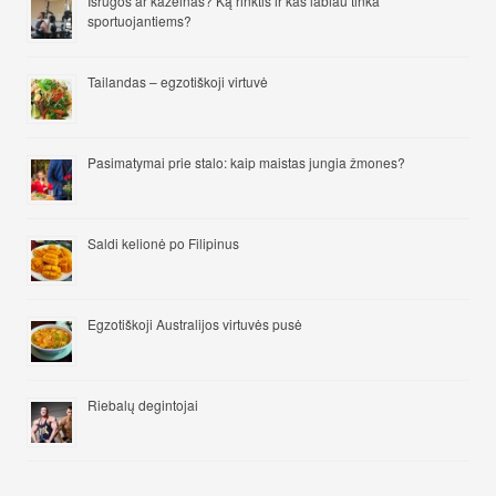
Išrūgos ar kazeinas? Ką rinktis ir kas labiau tinka
sportuojantiems?
Tailandas – egzotiškoji virtuvė
Pasimatymai prie stalo: kaip maistas jungia žmones?
Saldi kelionė po Filipinus
Egzotiškoji Australijos virtuvės pusė
Riebalų degintojai