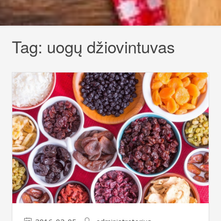
Tag:
uogų džiovintuvas