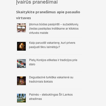
Įvairūs pranešimai
Skaitykite pranešimus apie pasaulio
virtuves
Įdomus būdas pasipiršti – sužadėtuvių
žiedas paslėptas Indiškame ar kitokios
virtuvės maiste
Kaip paruošti vakarienę, kuri privers
pasijusti tikru laimėtoju?
Pietų Korėjos etiketas ir tradicijos prie
stalo
Degustacinė turkiška vakarienė su
tradiciniais šokiais
Palmės – stebuklingas Šri Lankos
atradimas