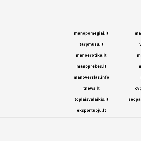
manopomegiai.lt
ma
tarpmusu.lt
manoerotika.lt
m
manoprekes.lt
m
manoverslas.info
tnews.lt
cv
toplaisvalaikis.lt
seopas
eksportuoju.lt