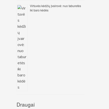
Virtuvės kėdžių įvairovė: nuo taburetės
iki baro kėdės
Draugai