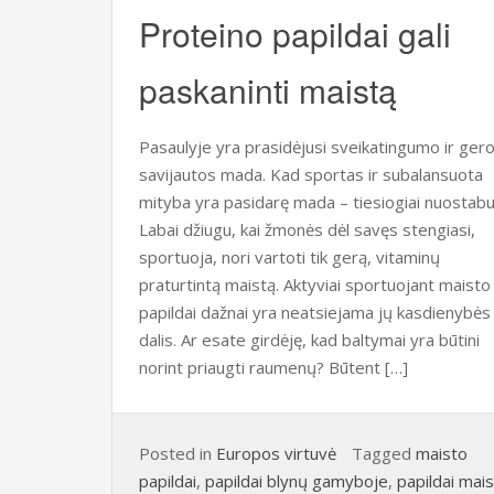
Proteino papildai gali
paskaninti maistą
Pasaulyje yra prasidėjusi sveikatingumo ir ger
savijautos mada. Kad sportas ir subalansuota
mityba yra pasidarę mada – tiesiogiai nuostabu
Labai džiugu, kai žmonės dėl savęs stengiasi,
sportuoja, nori vartoti tik gerą, vitaminų
praturtintą maistą. Aktyviai sportuojant maisto
papildai dažnai yra neatsiejama jų kasdienybės
dalis. Ar esate girdėję, kad baltymai yra būtini
norint priaugti raumenų? Būtent […]
Posted in
Europos virtuvė
Tagged
maisto
papildai
,
papildai blynų gamyboje
,
papildai mai