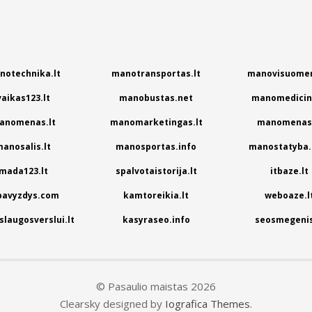
notechnika.lt
manotransportas.lt
manovisuomen
vaikas123.lt
manobustas.net
manomedicina
anomenas.lt
manomarketingas.lt
manomenas.
anosalis.lt
manosportas.info
manostatyba.
mada123.lt
spalvotaistorija.lt
itbaze.lt
pavyzdys.com
kamtoreikia.lt
weboaze.l
laugosverslui.lt
kasyraseo.info
seosmegenis
© Pasaulio maistas 2026
Clearsky designed by
Iografica Themes
.