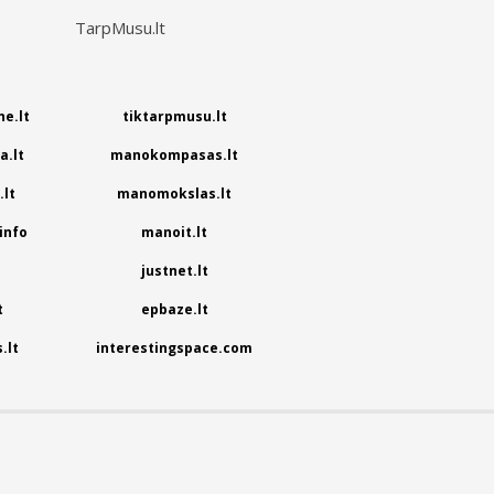
TarpMusu.lt
e.lt
tiktarpmusu.lt
.lt
manokompasas.lt
lt
manomokslas.lt
info
manoit.lt
justnet.lt
t
epbaze.lt
.lt
interestingspace.com