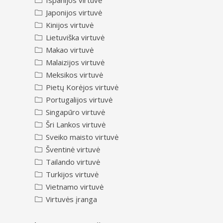
Ispanijos virtuvė
Japonijos virtuvė
Kinijos virtuvė
Lietuviška virtuvė
Makao virtuvė
Malaizijos virtuvė
Meksikos virtuvė
Pietų Korėjos virtuvė
Portugalijos virtuvė
Singapūro virtuvė
Šri Lankos virtuvė
Sveiko maisto virtuvė
Šventinė virtuvė
Tailando virtuvė
Turkijos virtuvė
Vietnamo virtuvė
Virtuvės įranga