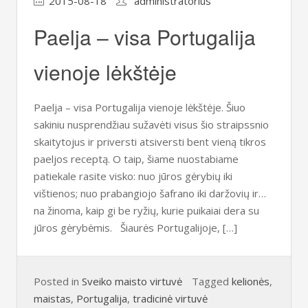
2015-08-18
administratorius
Paelja – visa Portugalija
vienoje lėkštėje
Paelja – visa Portugalija vienoje lėkštėje. Šiuo
sakiniu nusprendžiau sužavėti visus šio straipssnio
skaitytojus ir priversti atsiversti bent vieną tikros
paeljos receptą. O taip, šiame nuostabiame
patiekale rasite visko: nuo jūros gėrybių iki
vištienos; nuo prabangiojo šafrano iki daržovių ir…
na žinoma, kaip gi be ryžių, kurie puikaiai dera su
jūros gėrybėmis. Šiaurės Portugalijoje, […]
Posted in
Sveiko maisto virtuvė
Tagged
kelionės
,
maistas
,
Portugalija
,
tradicinė virtuvė