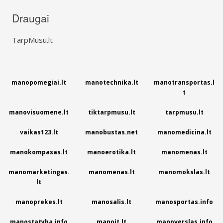
Draugai
TarpMusu.lt
manopomegiai.lt
manotechnika.lt
manotransportas.l
t
manovisuomene.lt
tiktarpmusu.lt
tarpmusu.lt
vaikas123.lt
manobustas.net
manomedicina.lt
manokompasas.lt
manoerotika.lt
manomenas.lt
manomarketingas.
manomenas.lt
manomokslas.lt
lt
manoprekes.lt
manosalis.lt
manosportas.info
manostatyba.info
manoit.lt
manoverslas.info