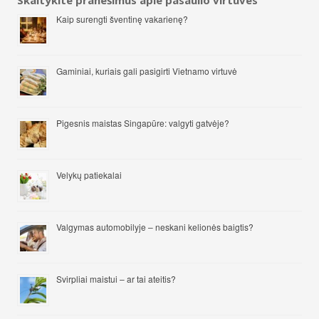
Skaitykite pranešimus apie pasaulio virtuves
Kaip surengti šventinę vakarienę?
Gaminiai, kuriais gali pasigirti Vietnamo virtuvė
Pigesnis maistas Singapūre: valgyti gatvėje?
Velykų patiekalai
Valgymas automobilyje – neskani kelionės baigtis?
Svirpliai maistui – ar tai ateitis?