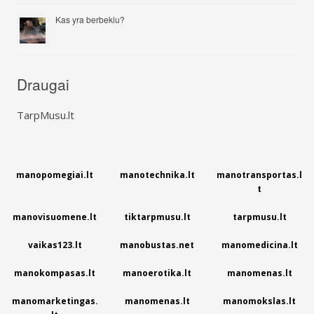
Kas yra berbekiu?
Draugai
TarpMusu.lt
manopomegiai.lt
manotechnika.lt
manotransportas.l
t
manovisuomene.lt
tiktarpmusu.lt
tarpmusu.lt
vaikas123.lt
manobustas.net
manomedicina.lt
manokompasas.lt
manoerotika.lt
manomenas.lt
manomarketingas.
manomenas.lt
manomokslas.lt