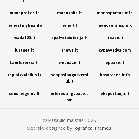
lt
manoprekes.lt
manosalis.lt
manosportas.info
manostatyba.info
manoit.lt
manoverslas.info
mada123.lt
spalvotaistorija.lt
itbaze.lt
justnet.lt
tnews.lt
cvpavyzdys.com
kamtoreikia.lt
weboaze.lt
epbaze.lt
toplaisvalaikis.lt
seopaslaugosversl
kasyraseo.info
ui.lt
seosmegenis.lt
interestingspace.c
eksportuoju.lt
om
© Pasaulio maistas 2026
Clearsky designed by
Iografica Themes
.