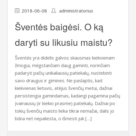
2018-06-08
administratorius
Šventės baigėsi. O ką
daryti su likusiu maistu?
Šventės yra didelis galvos skausmas kiekvienam
žmogui, mėgstančiam daug gaminti, norinčiam
padaryti pačių unikaliausių patiekalų, nustebinti
savo draugus ir gimines. Ne paslaptis, kad
kiekvienas lietuvis, atėjus švenčių metui, dažnai
persistengia gamindamas, kadangi pagamina pačių
įvairiausių (ir kiekio prasme) patiekalų. Dažnai po
tokių švenčių maisto lieka tikrai nemažai, dalis jo
būna net nepaliesta, o išmesti juk […]