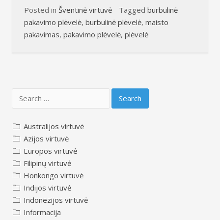
Posted in
Šventinė virtuvė
Tagged
burbulinė
pakavimo plėvelė
,
burbulinė plėvelė
,
maisto
pakavimas
,
pakavimo plėvelė
,
plėvelė
Search
for:
Australijos virtuvė
Azijos virtuvė
Europos virtuvė
Filipinų virtuvė
Honkongo virtuvė
Indijos virtuvė
Indonezijos virtuvė
Informacija