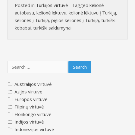
Posted in
Turkijos virtuvė
Tagged
kelionė
autobusu
,
kelionė lėktuvu
,
kelionė lėktuvu į Turkiją
,
kelionės į Turkiją
,
pigios kelionės į Turkiją
,
turkiški
kebabai
,
turkiški saldumynai
Search
for:
Australijos virtuvė
Azijos virtuvė
Europos virtuvė
Filipinų virtuvė
Honkongo virtuvė
Indijos virtuvė
Indonezijos virtuvė