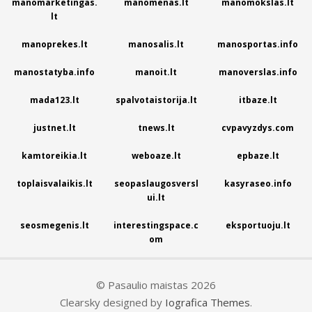
manomarketingas.
manomenas.lt
manomokslas.lt
lt
manoprekes.lt
manosalis.lt
manosportas.info
manostatyba.info
manoit.lt
manoverslas.info
mada123.lt
spalvotaistorija.lt
itbaze.lt
justnet.lt
tnews.lt
cvpavyzdys.com
kamtoreikia.lt
weboaze.lt
epbaze.lt
toplaisvalaikis.lt
seopaslaugosversl
kasyraseo.info
ui.lt
seosmegenis.lt
interestingspace.c
eksportuoju.lt
om
© Pasaulio maistas 2026
Clearsky designed by
Iografica Themes
.