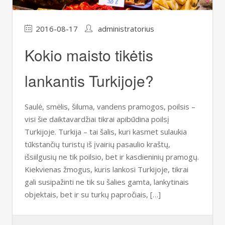
2016-08-17
administratorius
Kokio maisto tikėtis
lankantis Turkijoje?
Saulė, smėlis, šiluma, vandens pramogos, poilsis –
visi šie daiktavardžiai tikrai apibūdina poilsį
Turkijoje. Turkija – tai šalis, kuri kasmet sulaukia
tūkstančių turistų iš įvairių pasaulio kraštų,
išsiilgusių ne tik poilsio, bet ir kasdieninių pramogų.
Kiekvienas žmogus, kuris lankosi Turkijoje, tikrai
gali susipažinti ne tik su šalies gamta, lankytinais
objektais, bet ir su turkų papročiais, […]