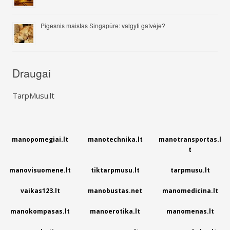
Pigesnis maistas Singapūre: valgyti gatvėje?
Draugai
TarpMusu.lt
manopomegiai.lt
manotechnika.lt
manotransportas.l
t
manovisuomene.lt
tiktarpmusu.lt
tarpmusu.lt
vaikas123.lt
manobustas.net
manomedicina.lt
manokompasas.lt
manoerotika.lt
manomenas.lt