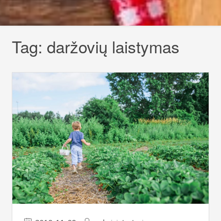
Tag:
daržovių laistymas