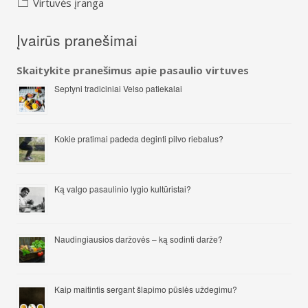
Virtuvės įranga
Įvairūs pranešimai
Skaitykite pranešimus apie pasaulio virtuves
Septyni tradiciniai Velso patiekalai
Kokie pratimai padeda deginti pilvo riebalus?
Ką valgo pasaulinio lygio kultūristai?
Naudingiausios daržovės – ką sodinti darže?
Kaip maitintis sergant šlapimo pūslės uždegimu?