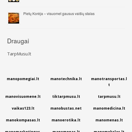
Pietų Korėja – visuomet gausus vaišių stalas
Draugai
TarpMusu.lt
manopomegiai.lt
manotechnika.lt
manotransportas.l
t
manovisuomene.lt
tiktarpmusu.lt
tarpmusu.lt
vaikas123.lt
manobustas.net
manomedicina.lt
manokompasas.lt
manoerotika.lt
manomenas.lt
manomarketingas.
manomenas.lt
manomokslas.lt