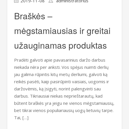
2019-11-08
administratorius
Braškės –
mėgstamiausias ir greitai
užauginamas produktas
Pradėti galvoti apie pavasarinius daržo darbus
niekada nėra per anksti. Vos spėjus nuimti derlių
jau galima rūpintis kitų metų derliumi, galvoti ką
reikės pasėti, kaip pasirūpinti vaisiais, uogomis ir
daržovėmis, ką įsigyti, norint palengvinti sau
darbus. Tikriausiai niekas neprieštarautų, kad
būtent braškės yra jeigu ne vienos mėgstamiausių,
bet tikrai vienos populiariausių uogų lietuvių tarpe.
Tai, […]