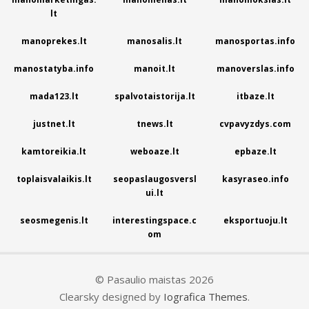
lt
manoprekes.lt
manosalis.lt
manosportas.info
manostatyba.info
manoit.lt
manoverslas.info
mada123.lt
spalvotaistorija.lt
itbaze.lt
justnet.lt
tnews.lt
cvpavyzdys.com
kamtoreikia.lt
weboaze.lt
epbaze.lt
toplaisvalaikis.lt
seopaslaugosversl
kasyraseo.info
ui.lt
seosmegenis.lt
interestingspace.c
eksportuoju.lt
om
© Pasaulio maistas 2026
Clearsky designed by
Iografica Themes
.