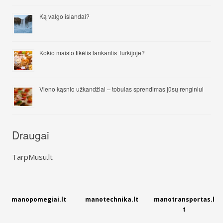
Ką valgo islandai?
Kokio maisto tikėtis lankantis Turkijoje?
Vieno kąsnio užkandžiai – tobulas sprendimas jūsų renginiui
Draugai
TarpMusu.lt
manopomegiai.lt
manotechnika.lt
manotransportas.l
t