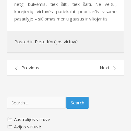
netgi bulvėmis, tiek šilti, tiek šalti. Ne veltui,
korėjiečių virtuvės patiekalai populiarūs visame
pasaulyje – siūlomas meniu gausus ir viliojantis.
Posted in
Pietų Korėjos virtuvė
Post
Previous
Next
navigation
Search
for:
Australijos virtuvė
Azijos virtuvė