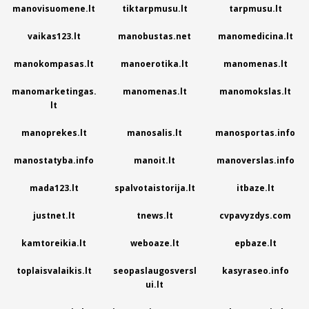
manovisuomene.lt
tiktarpmusu.lt
tarpmusu.lt
vaikas123.lt
manobustas.net
manomedicina.lt
manokompasas.lt
manoerotika.lt
manomenas.lt
manomarketingas.
manomenas.lt
manomokslas.lt
lt
manoprekes.lt
manosalis.lt
manosportas.info
manostatyba.info
manoit.lt
manoverslas.info
mada123.lt
spalvotaistorija.lt
itbaze.lt
justnet.lt
tnews.lt
cvpavyzdys.com
kamtoreikia.lt
weboaze.lt
epbaze.lt
toplaisvalaikis.lt
seopaslaugosversl
kasyraseo.info
ui.lt