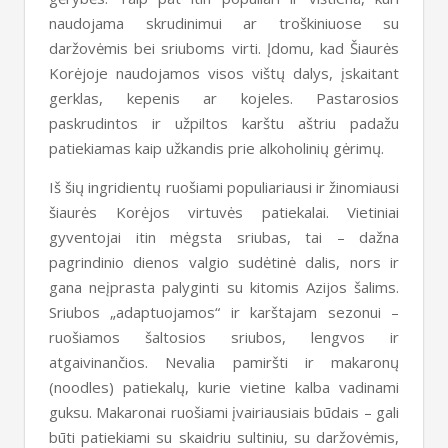
naudojama skrudinimui ar troškiniuose su
daržovėmis bei sriuboms virti. Įdomu, kad Šiaurės
Korėjoje naudojamos visos vištų dalys, įskaitant
gerklas, kepenis ar kojeles. Pastarosios
paskrudintos ir užpiltos karštu aštriu padažu
patiekiamas kaip užkandis prie alkoholinių gėrimų.
Iš šių ingridientų ruošiami populiariausi ir žinomiausi
šiaurės Korėjos virtuvės patiekalai. Vietiniai
gyventojai itin mėgsta sriubas, tai – dažna
pagrindinio dienos valgio sudėtinė dalis, nors ir
gana neįprasta palyginti su kitomis Azijos šalims.
Sriubos „adaptuojamos“ ir karštajam sezonui –
ruošiamos šaltosios sriubos, lengvos ir
atgaivinančios. Nevalia pamiršti ir makaronų
(noodles) patiekalų, kurie vietine kalba vadinami
guksu. Makaronai ruošiami įvairiausiais būdais – gali
būti patiekiami su skaidriu sultiniu, su daržovėmis,