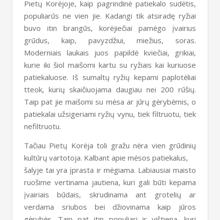
Pietų Korėjoje, kaip pagrindinė patiekalo sudėtis,
populiarūs ne vien jie. Kadangi tik atsiradę ryžiai
buvo itin brangūs, korėjiečiai pamėgo įvairius
grūdus, kaip, pavyzdžiui, miežius, soras.
Moderniais laukais juos papildė kviečiai, grikiai,
kurie iki šiol maišomi kartu su ryžiais kai kuriuose
patiekaluose. Iš sumaltų ryžių kepami paplotėliai
tteok, kurių skaičiuojama daugiau nei 200 rūšių.
Taip pat jie maišomi su mėsa ar jūrų gėrybėmis, o
patiekalai užsigeriami ryžių vynu, tiek filtruotu, tiek
nefiltruotu.
Tačiau Pietų Korėja toli gražu nėra vien grūdinių
kultūrų vartotoja. Kalbant apie mėsos patiekalus,
šalyje tai yra įprasta ir mėgiama. Labiausiai maisto
ruošime vertinama jautiena, kuri gali būti kepama
įvairiais būdais, skrudinama ant grotelių ar
verdama sriubos bei džiovinama kaip jūros
gėrybės. Taip pat itin populiari ir vištiena, kuri