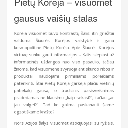
Pietų Korėja – visuomet
gausus vaišių stalas
Korėja visuomet buvo kontrastų šalis: itin griežtai
valdoma Šiaurės Korėjos valstybė ir gana
kosmopolitinė Pietų Korėja. Apie Šiaurės Korėjos
virtuvę sunku gauti informacijos – šalis slepiasi už
informacinės uždangos nuo viso pasaulio, tačiau
žinoma, kad visuomenė svyruoja ant skurdo ribos ir
produktai naudojami pirminiams poreikiams
patenkinti. Štai Pietų Korėja garsėja plačiu vietinių
patiekalų gausa, o tradicinis pasisveikinimas
pradedamas ne klausimu „kaip sekasi?“, tačiau „ar
jau valgei?“. Tad ko galima paskanauti šiame
egzotiškame krašte?
Nors Azijos šalys visuomet asocijuojasi su ryžiais,