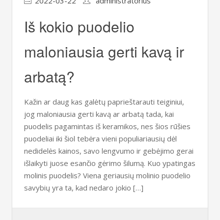
2022-03-22
administratorius
Iš kokio puodelio
maloniausia gerti kavą ir
arbatą?
Kažin ar daug kas galėtų paprieštarauti teiginiui,
jog maloniausia gerti kavą ar arbatą tada, kai
puodelis pagamintas iš keramikos, nes šios rūšies
puodeliai iki šiol tebėra vieni populiariausių dėl
nedidelės kainos, savo lengvumo ir gebėjimo gerai
išlaikyti juose esančio gėrimo šilumą. Kuo ypatingas
molinis puodelis? Viena geriausių molinio puodelio
savybių yra ta, kad nedaro jokio […]