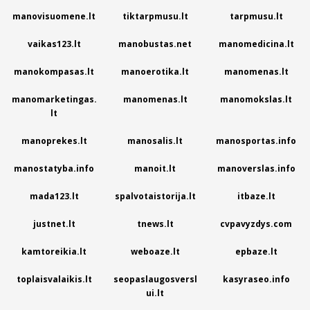
manovisuomene.lt
tiktarpmusu.lt
tarpmusu.lt
vaikas123.lt
manobustas.net
manomedicina.lt
manokompasas.lt
manoerotika.lt
manomenas.lt
manomarketingas.
manomenas.lt
manomokslas.lt
lt
manoprekes.lt
manosalis.lt
manosportas.info
manostatyba.info
manoit.lt
manoverslas.info
mada123.lt
spalvotaistorija.lt
itbaze.lt
justnet.lt
tnews.lt
cvpavyzdys.com
kamtoreikia.lt
weboaze.lt
epbaze.lt
toplaisvalaikis.lt
seopaslaugosversl
kasyraseo.info
ui.lt