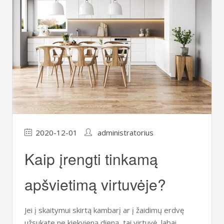
2020-12-01
administratorius
Kaip įrengti tinkamą
apšvietimą virtuvėje?
Jei į skaitymui skirtą kambarį ar į žaidimų erdvę
užsukate ne kiekvieną dieną, tai virtuvė, labai