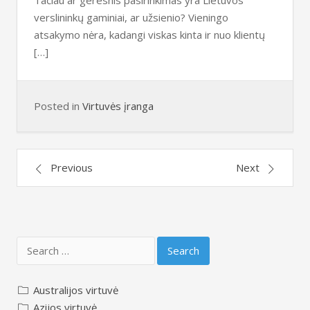
Tačiau ar geresnis pasirinkimas yra Lietuvos
verslininkų gaminiai, ar užsienio? Vieningo
atsakymo nėra, kadangi viskas kinta ir nuo klientų
[…]
Posted in
Virtuvės įranga
Posts
Previous
Next
navigation
Search
for:
Australijos virtuvė
Azijos virtuvė