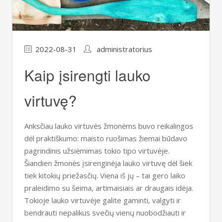
2022-08-31
administratorius
Kaip įsirengti lauko
virtuvę?
Anksčiau lauko virtuvės žmonėms buvo reikalingos
dėl praktiškumo: maisto ruošimas žiemai būdavo
pagrindinis užsiėmimas tokio tipo virtuvėje.
Šiandien žmonės įsirenginėja lauko virtuvę dėl šiek
tiek kitokių priežasčių. Viena iš jų – tai gero laiko
praleidimo su šeima, artimaisiais ar draugais idėja.
Tokioje lauko virtuvėje galite gaminti, valgyti ir
bendrauti nepalikus svečių vienų nuobodžiauti ir