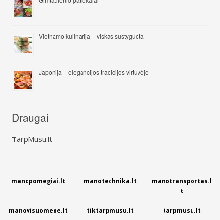
Gimtadienio patiekalai
Vietnamo kulinarija – viskas sustyguota
Japonija – elegancijos tradicijos virtuvėje
Draugai
TarpMusu.lt
manopomegiai.lt
manotechnika.lt
manotransportas.l
t
manovisuomene.lt
tiktarpmusu.lt
tarpmusu.lt