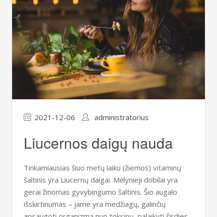
2021-12-06
administratorius
Liucernos daigų nauda
Tinkamiausias šiuo metų laiku (žiemos) vitaminų
šaltinis yra Liucernų daigai. Mėlynieji dobilai yra
gerai žinomas gyvybingumo šaltinis. Šio augalo
išskirtinumas – jame yra medžiagų, galinčių
apsaugoti organizmą nuo toksinų, palaikyti širdies