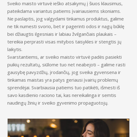
Sveiko maisto virtuvė ieško atsakymų į šiuos klausimus,
pateikdama variantus patiems įvairiausiems skoniams.
Ne paslaptis, jog valgydami tinkamus produktus, galime
ne tik numesti svorio, bet ir pagerinti odos ir nagų būklę
bei džiaugtis ilgesniais ir labiau žvilgančiais plaukais –
tereikia perprasti visas mitybos taisykles ir stengtis jų
laikytis.
Svarstantiems, ar sveiko maisto virtuvė padės pasiekti
puikių rezultatų, siūlome tuo net neabejoti – galime rasti
gausybę pavyzdžių, įrodančių, jog sveika gyvensena ir
tinkamas maistas yra patys geriausi įvairių problemų
sprendėjai. Svarbiausia patiems tuo patikėti, išmesti iš
savo kasdienio raciono tai, kas nereikalinga ir semtis
naudingų žinių ir sveiko gyvenimo propaguotojų.