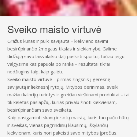
Sveiko maisto virtuvė
Gražus kūnas ir puiki savijauta – kiekvieno savimi
besirūpinančio žmogaus tikslas ir siekiamybė. Galime
didžiąją savo laisvalaikio dalį paskirti sportui, tačiau jeigu
valgysime kas papuola po ranka – rezultatai tikrai
nedžiugins taip, kaip galėtų.
Sveiko maisto virtuvė – pirmas žingsnis į geresnę
savijautą ir lieknesnį rytojų. Mitybos derinimas, sveiki,
mažiau kalorijų turintys ir greičiau virškinami produktai – tai
tik keletas paslapčių, kurias privalu žinoti kiekvienam,
besirūpinančiam savo sveikata.
Kaip pasigaminti skanų ir sotų maistą, kuris tuo pačiu būtų
ir sveikas, vienas pagrindinių klausimų, iškylančių
kiekvienam, kuris nori pakeisti savo mitybos įpročius.