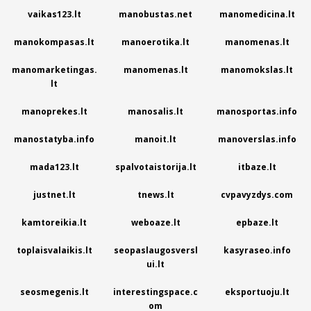
vaikas123.lt
manobustas.net
manomedicina.lt
manokompasas.lt
manoerotika.lt
manomenas.lt
manomarketingas.
manomenas.lt
manomokslas.lt
lt
manoprekes.lt
manosalis.lt
manosportas.info
manostatyba.info
manoit.lt
manoverslas.info
mada123.lt
spalvotaistorija.lt
itbaze.lt
justnet.lt
tnews.lt
cvpavyzdys.com
kamtoreikia.lt
weboaze.lt
epbaze.lt
toplaisvalaikis.lt
seopaslaugosversl
kasyraseo.info
ui.lt
seosmegenis.lt
interestingspace.c
eksportuoju.lt
om